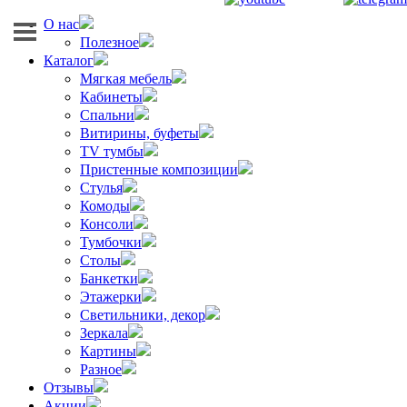
О нас
Полезное
Каталог
Мягкая мебель
Кабинеты
Спальни
Витирины, буфеты
TV тумбы
Пристенные композиции
Стулья
Комоды
Консоли
Тумбочки
Столы
Банкетки
Этажерки
Светильники, декор
Зеркала
Картины
Разное
Отзывы
Акции