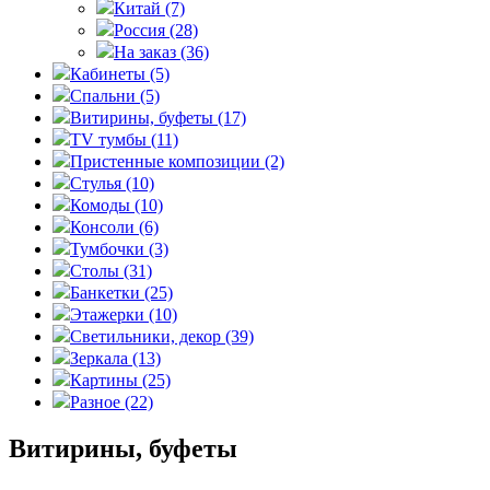
Китай
(7)
Россия
(28)
На заказ
(36)
Кабинеты
(5)
Спальни
(5)
Витирины, буфеты
(17)
TV тумбы
(11)
Пристенные композиции
(2)
Стулья
(10)
Комоды
(10)
Консоли
(6)
Тумбочки
(3)
Столы
(31)
Банкетки
(25)
Этажерки
(10)
Светильники, декор
(39)
Зеркала
(13)
Картины
(25)
Разное
(22)
Витирины, буфеты