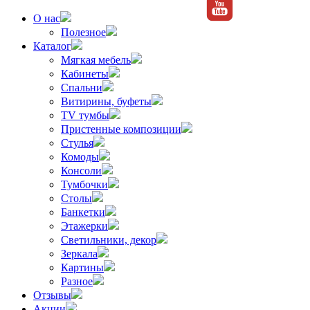
О нас
Полезное
Каталог
Мягкая мебель
Кабинеты
Спальни
Витирины, буфеты
TV тумбы
Пристенные композиции
Стулья
Комоды
Консоли
Тумбочки
Столы
Банкетки
Этажерки
Светильники, декор
Зеркала
Картины
Разное
Отзывы
Акции