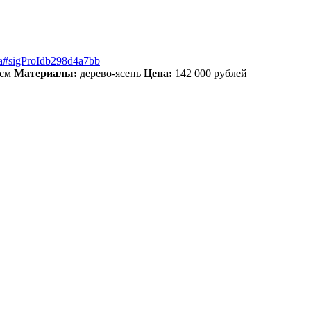
fina#sigProIdb298d4a7bb
см
Материалы:
дерево-ясень
Цена:
142 000 рублей