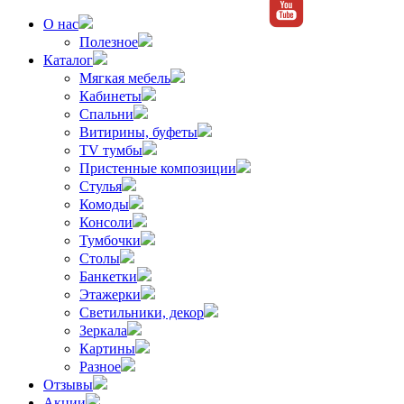
О нас
Полезное
Каталог
Мягкая мебель
Кабинеты
Спальни
Витирины, буфеты
TV тумбы
Пристенные композиции
Стулья
Комоды
Консоли
Тумбочки
Столы
Банкетки
Этажерки
Светильники, декор
Зеркала
Картины
Разное
Отзывы
Акции