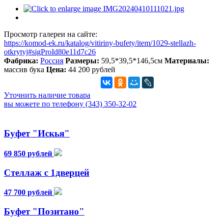
Просмотр галереи на сайте:
https://komod-ek.ru/katalog/vitiriny-bufety/item/1029-stellazh-
otkrytyj#sigProId80e11d7c26
Фабрика:
Россия
Размеры:
59,5*39,5*146,5см
Материалы:
массив бука
Цена:
44 200 рублей
Уточнить наличие товара
вы можете по телефону (343) 350-32-02
Буфет "Искья"
69 850 рублей
Стеллаж с 1дверцей
47 700 рублей
Буфет "Позитано"