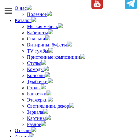
О нас
Полезное
Каталог
Мягкая мебель
Кабинеты
Спальни
Витирины, буфеты
TV тумбы
Пристенные композиции
Стулья
Комоды
Консоли
Тумбочки
Столы
Банкетки
Этажерки
Светильники, декор
Зеркала
Картины
Разное
Отзывы
Акции