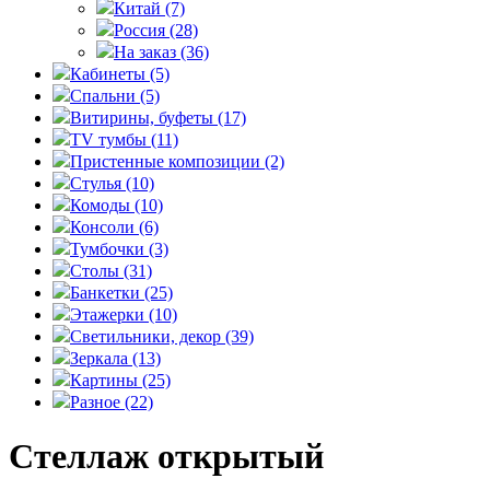
Китай
(7)
Россия
(28)
На заказ
(36)
Кабинеты
(5)
Спальни
(5)
Витирины, буфеты
(17)
TV тумбы
(11)
Пристенные композиции
(2)
Стулья
(10)
Комоды
(10)
Консоли
(6)
Тумбочки
(3)
Столы
(31)
Банкетки
(25)
Этажерки
(10)
Светильники, декор
(39)
Зеркала
(13)
Картины
(25)
Разное
(22)
Стеллаж открытый