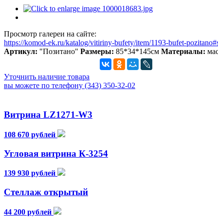
Просмотр галереи на сайте:
https://komod-ek.ru/katalog/vitiriny-bufety/item/1193-bufet-pozitan
Артикул:
"Позитано"
Размеры:
85*34*145см
Материалы:
мас
Уточнить наличие товара
вы можете по телефону (343) 350-32-02
Витрина LZ1271-W3
108 670 рублей
Угловая витрина К-3254
139 930 рублей
Стеллаж открытый
44 200 рублей