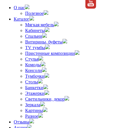
О нас
Полезное
Каталог
Мягкая мебель
Кабинеты
Спальни
Витирины, буфеты
TV тумбы
Пристенные композиции
Стулья
Комоды
Консоли
Тумбочки
Столы
Банкетки
Этажерки
Светильники, декор
Зеркала
Картины
Разное
Отзывы
Акции