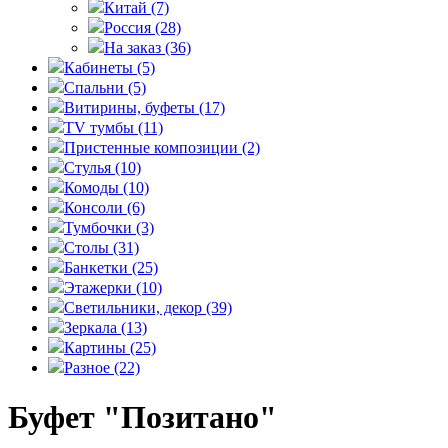
Китай
(7)
Россия
(28)
На заказ
(36)
Кабинеты
(5)
Спальни
(5)
Витирины, буфеты
(17)
TV тумбы
(11)
Пристенные композиции
(2)
Стулья
(10)
Комоды
(10)
Консоли
(6)
Тумбочки
(3)
Столы
(31)
Банкетки
(25)
Этажерки
(10)
Светильники, декор
(39)
Зеркала
(13)
Картины
(25)
Разное
(22)
Буфет "Позитано"