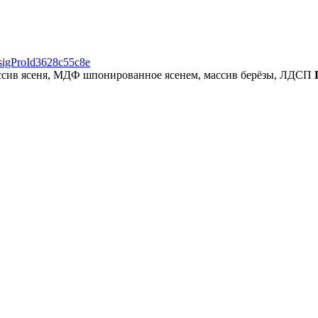
o#sigProId3628c55c8e
сив ясеня, МДФ шпонированное ясенем, массив берёзы, ЛДСП