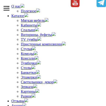
О нас
Полезное
Каталог
Мягкая мебель
Кабинеты
Спальни
Витирины, буфеты
TV тумбы
Пристенные композиции
Стулья
Комоды
Консоли
Тумбочки
Столы
Банкетки
Этажерки
Светильники, декор
Зеркала
Картины
Разное
Отзывы
Акции