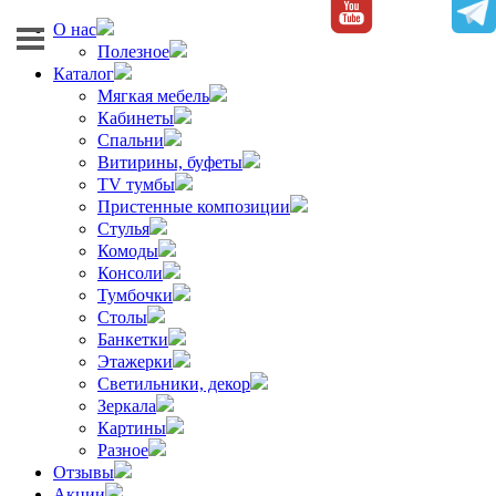
О нас
Полезное
Каталог
Мягкая мебель
Кабинеты
Спальни
Витирины, буфеты
TV тумбы
Пристенные композиции
Стулья
Комоды
Консоли
Тумбочки
Столы
Банкетки
Этажерки
Светильники, декор
Зеркала
Картины
Разное
Отзывы
Акции