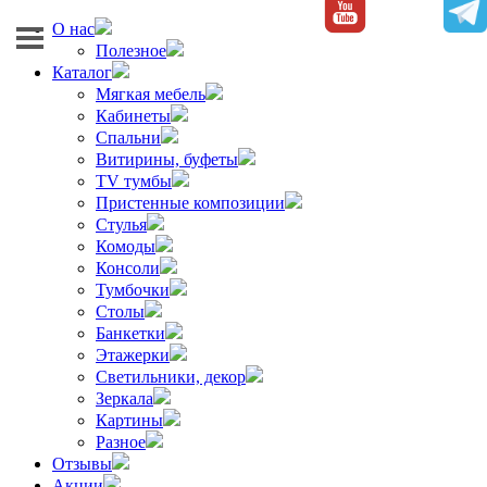
О нас
Полезное
Каталог
Мягкая мебель
Кабинеты
Спальни
Витирины, буфеты
TV тумбы
Пристенные композиции
Стулья
Комоды
Консоли
Тумбочки
Столы
Банкетки
Этажерки
Светильники, декор
Зеркала
Картины
Разное
Отзывы
Акции