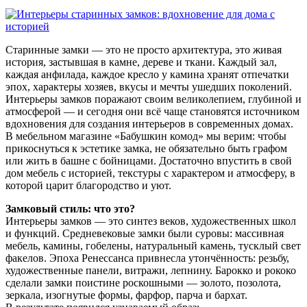
Старинные замки — это не просто архитектура, это живая
история, застывшая в камне, дереве и ткани. Каждый зал,
каждая анфилада, каждое кресло у камина хранят отпечатки
эпох, характеры хозяев, вкусы и мечты ушедших поколений.
Интерьеры замков поражают своим великолепием, глубиной и
атмосферой — и сегодня они всё чаще становятся источником
вдохновения для создания интерьеров в современных домах.
В мебельном магазине «Бабушкин комод» мы верим: чтобы
прикоснуться к эстетике замка, не обязательно быть графом
или жить в башне с бойницами. Достаточно впустить в свой
дом мебель с историей, текстуры с характером и атмосферу, в
которой царит благородство и уют.
Замковый стиль: что это?
Интерьеры замков — это синтез веков, художественных школ
и функций. Средневековые замки были суровы: массивная
мебель, камины, гобелены, натуральный камень, тусклый свет
факелов. Эпоха Ренессанса привнесла утончённость: резьбу,
художественные панели, витражи, лепнину. Барокко и рококо
сделали замки поистине роскошными — золото, позолота,
зеркала, изогнутые формы, фарфор, парча и бархат.