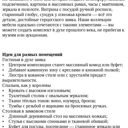
подсвечники, картины в массивных рамах, часы с маятником,
зеркала в позолоте. Витрина с посудой ручной росписи,
старинный глобус, сундук у изножья кровати — всё это
детали, достойные герцогского замка. Наши коллекции
мебели идеально сочетаются с такими элементами — вы
можете создать комплект в духе прошлого века, не прибегая к
музеям или аукционам.
Идеи для разных помещений
Гостиная в духе замка
• Центром композиции станет массивный комод или буфет;
• Добавьте каминную зону с креслами и книжной полкой;
• Люстра в кованом стиле или с хрусталём придаст
выразительности.
Спальня, как у королевы
• Кровать с высоким изголовьем;
• Туалетный столик с овальным зеркалом;
• Ткани тёплых тонов: вино, изумруд, бронза;
• Тумбы с резьбой и ящиками на бронзовых ручках.
Столовая в замковом стиле
• Длинный деревянный стол на массивных ножках;
• Стулья с высокими спинками и тканевой обивкой;
• Буфет для посуды, посередине — старинное зеркало или