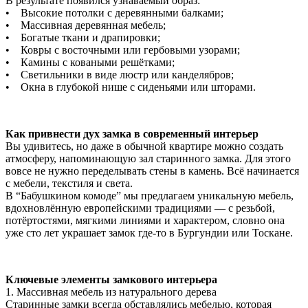
В результате появился узнаваемый образ:
• Высокие потолки с деревянными балками;
• Массивная деревянная мебель;
• Богатые ткани и драпировки;
• Ковры с восточными или гербовыми узорами;
• Камины с коваными решётками;
• Светильники в виде люстр или канделябров;
• Окна в глубокой нише с сиденьями или шторами.
Как привнести дух замка в современный интерьер
Вы удивитесь, но даже в обычной квартире можно создать
атмосферу, напоминающую зал старинного замка. Для этого
вовсе не нужно переделывать стены в камень. Всё начинается
с мебели, текстиля и света.
В “Бабушкином комоде” мы предлагаем уникальную мебель,
вдохновлённую европейскими традициями — с резьбой,
потёртостями, мягкими линиями и характером, словно она
уже сто лет украшает замок где-то в Бургундии или Тоскане.
Ключевые элементы замкового интерьера
1. Массивная мебель из натурального дерева
Старинные замки всегда обставлялись мебелью, которая