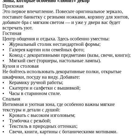
Зоны, которые особенно «любит» декор
Прихожая
Это первое впечатление. Повесьте оригинальное зеркало,
поставьте банкетку с резными ножками, корзину для зонтов,
добавьте бра с мягким светом — и уже у двери вас будет
встречать уют.
Гостиная
Центр общения и отдыха. Здесь особенно уместны:
• Журнальный столик нестандартной формы;
• Галерея картин или семейных фото;
• Комод с декоративными предметами (вазы, свечи, книги);
• Мягкий свет (торшеры, настольные лампы).
Кухня и столовая
Не бойтесь использовать декоративные полки, открытые
шкафчики, посуду на виду. Добавьте:
• Керамику ручной работы;
• Скатерти и салфетки с вышивкой;
• Часы в старинном стиле.
Спальня
Интимная и уютная зона, где особенно важны мягкие
текстуры и детали с душой:
• Кровать с высоким изголовьем;
• Тумбочка с резьбой;
• Текстиль в природных оттенках;
• Свечи, книги, картины с ботаническими мотивами.