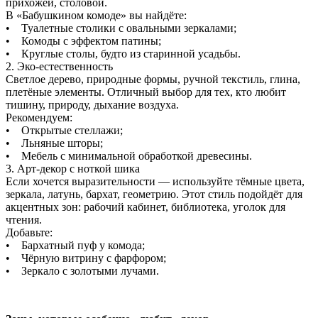
прихожей, столовой.
В «Бабушкином комоде» вы найдёте:
• Туалетные столики с овальными зеркалами;
• Комоды с эффектом патины;
• Круглые столы, будто из старинной усадьбы.
2. Эко-естественность
Светлое дерево, природные формы, ручной текстиль, глина,
плетёные элементы. Отличный выбор для тех, кто любит
тишину, природу, дыхание воздуха.
Рекомендуем:
• Открытые стеллажи;
• Льняные шторы;
• Мебель с минимальной обработкой древесины.
3. Арт-декор с ноткой шика
Если хочется выразительности — используйте тёмные цвета,
зеркала, латунь, бархат, геометрию. Этот стиль подойдёт для
акцентных зон: рабочий кабинет, библиотека, уголок для
чтения.
Добавьте:
• Бархатный пуф у комода;
• Чёрную витрину с фарфором;
• Зеркало с золотыми лучами.