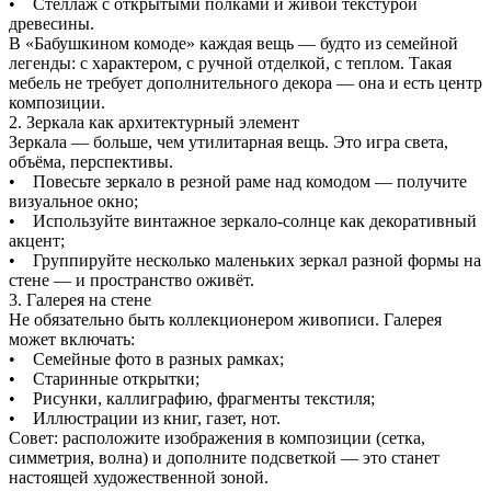
• Стеллаж с открытыми полками и живой текстурой
древесины.
В «Бабушкином комоде» каждая вещь — будто из семейной
легенды: с характером, с ручной отделкой, с теплом. Такая
мебель не требует дополнительного декора — она и есть центр
композиции.
2. Зеркала как архитектурный элемент
Зеркала — больше, чем утилитарная вещь. Это игра света,
объёма, перспективы.
• Повесьте зеркало в резной раме над комодом — получите
визуальное окно;
• Используйте винтажное зеркало-солнце как декоративный
акцент;
• Группируйте несколько маленьких зеркал разной формы на
стене — и пространство оживёт.
3. Галерея на стене
Не обязательно быть коллекционером живописи. Галерея
может включать:
• Семейные фото в разных рамках;
• Старинные открытки;
• Рисунки, каллиграфию, фрагменты текстиля;
• Иллюстрации из книг, газет, нот.
Совет: расположите изображения в композиции (сетка,
симметрия, волна) и дополните подсветкой — это станет
настоящей художественной зоной.