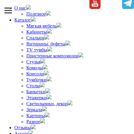
О нас
Полезное
Каталог
Мягкая мебель
Кабинеты
Спальни
Витирины, буфеты
TV тумбы
Пристенные композиции
Стулья
Комоды
Консоли
Тумбочки
Столы
Банкетки
Этажерки
Светильники, декор
Зеркала
Картины
Разное
Отзывы
Акции