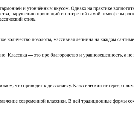
, гармонией и утончённым вкусом. Однако на практике воплотит
нства, нарушению пропорций и потере той самой атмосферы роск
ассический стиль.
ое количество позолоты, массивная лепнина на каждом сантиме
но. Классика — это про благородство и уравновешенность, а не 
измом, что приводит к диссонансу. Классический интерьер плох
правление современной классики. В ней традиционные формы со