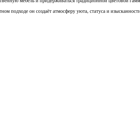
ественную мебель и придерживаться традиционной цветовой гам
ном подходе он создаёт атмосферу уюта, статуса и изысканности