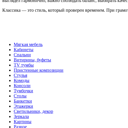
выглядел гармонично, важно соблюдать баланс, выбирать кач
Классика — это стиль, который проверен временем. При грамот
Мягкая мебель
Кабинеты
Спальни
Витирины, буфеты
TV тумбы
Пристенные композиции
Стулья
Комоды
Консоли
Тумбочки
Столы
Банкетки
Этажерки
Светильники, декор
Зеркала
Картины
Разное