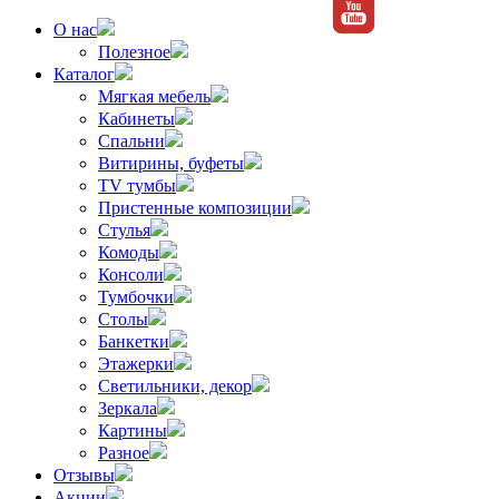
О нас
Полезное
Каталог
Мягкая мебель
Кабинеты
Спальни
Витирины, буфеты
TV тумбы
Пристенные композиции
Стулья
Комоды
Консоли
Тумбочки
Столы
Банкетки
Этажерки
Светильники, декор
Зеркала
Картины
Разное
Отзывы
Акции