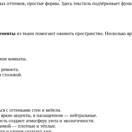
х оттенков, простые формы. Здесь текстиль подчёркивает функ
лементы
из ткани помогают оживить пространство. Несколько я
ние комнаты.
 ремонта.
 столовой.
я с оттенками стен и мебели.
 яркие акценты, в насыщенном — нейтральные.
рсть создают атмосферу уюта и экологичности.
зимой — плотные и тёплые.
р и узоров создадут хаос.