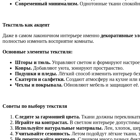
Современный минимализм.
Однотонные ткани спокойны
Текстиль как акцент
Даже в самом лаконичном интерьере именно
декоративные э
полностью изменить восприятие комнаты.
Основные элементы текстиля:
Шторы и тюль.
Управляют светом и формируют настрое
Ковры.
Добавляют уюта, зонируют пространство.
Подушки и пледы.
Лёгкий способ изменить интерьер без
Скатерти и салфетки.
Создают атмосферу на кухне или в
Чехлы и покрывала.
Обновляют мебель и защищают её.
Советы по выбору текстиля
Следите за гармонией цвета.
Ткани должны перекликатьс
Играйте на контрастах.
В светлом интерьере допустимы
Используйте натуральные материалы.
Лен, хлопок, ше
Учитывайте сезонность.
Летом подойдут лёгкие ткани, 
Не перегружайте интерьер.
Слишком много разных факту