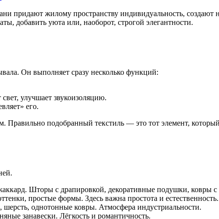
кани придают жилому пространству индивидуальность, создают 
ы, добавить уюта или, наоборот, строгой элегантности.
ывала. Он выполняет сразу несколько функций:
 свет, улучшает звукоизоляцию.
вляет» его.
. Правильно подобранный текстиль — это тот элемент, который 
ней.
жаккард. Шторы с драпировкой, декоративные подушки, ковры с 
ттенки, простые формы. Здесь важна простота и естественность.
шерсть, однотонные ковры. Атмосфера индустриальности.
яные занавески. Лёгкость и романтичность.