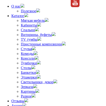
О нас
Полезное
Каталог
Мягкая мебель
Кабинеты
Спальни
Витирины, буфеты
TV тумбы
Пристенные композиции
Стулья
Комоды
Консоли
Тумбочки
Столы
Банкетки
Этажерки
Светильники, декор
Зеркала
Картины
Разное
Отзывы
Акции