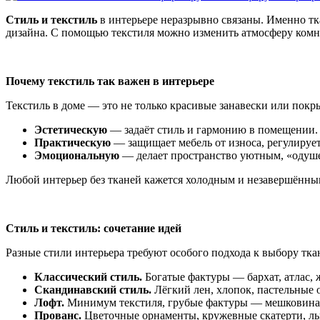
Стиль и текстиль
в интерьере неразрывно связаны. Именно т
дизайна. С помощью текстиля можно изменить атмосферу комнат
Почему текстиль так важен в интерьере
Текстиль в доме — это не только красивые занавески или покр
Эстетическую
— задаёт стиль и гармонию в помещении.
Практическую
— защищает мебель от износа, регулирует
Эмоциональную
— делает пространство уютным, «одуше
Любой интерьер без тканей кажется холодным и незавершённым
Стиль и текстиль: сочетание идей
Разные стили интерьера требуют особого подхода к выбору тка
Классический стиль.
Богатые фактуры — бархат, атлас, 
Скандинавский стиль.
Лёгкий лен, хлопок, пастельные о
Лофт.
Минимум текстиля, грубые фактуры — мешковина, 
Прованс.
Цветочные орнаменты, кружевные скатерти, льн