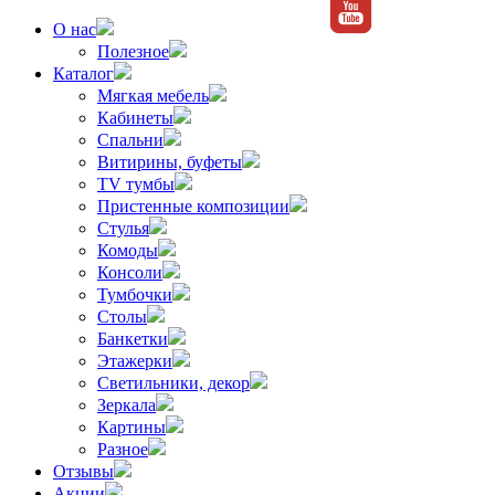
О нас
Полезное
Каталог
Мягкая мебель
Кабинеты
Спальни
Витирины, буфеты
TV тумбы
Пристенные композиции
Стулья
Комоды
Консоли
Тумбочки
Столы
Банкетки
Этажерки
Светильники, декор
Зеркала
Картины
Разное
Отзывы
Акции