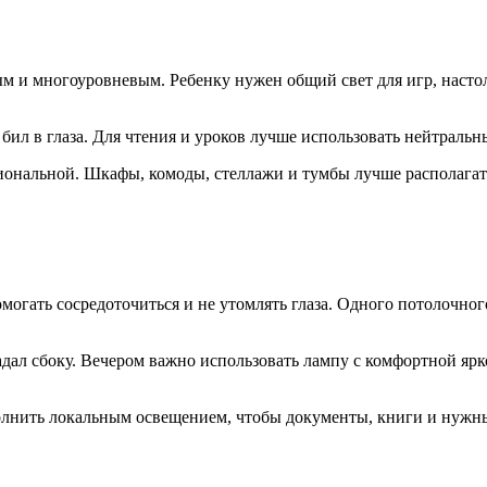
м и многоуровневым. Ребенку нужен общий свет для игр, настол
бил в глаза. Для чтения и уроков лучше использовать нейтральн
иональной. Шкафы, комоды, стеллажи и тумбы лучше располагать
омогать сосредоточиться и не утомлять глаза. Одного потолочно
адал сбоку. Вечером важно использовать лампу с комфортной яр
олнить локальным освещением, чтобы документы, книги и нужн