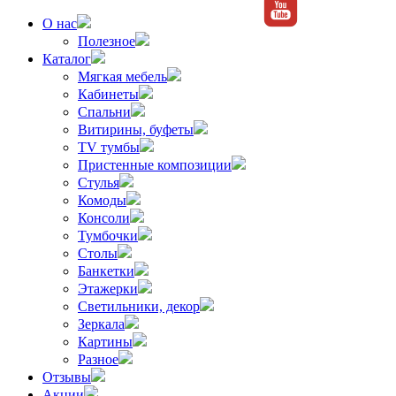
О нас
Полезное
Каталог
Мягкая мебель
Кабинеты
Спальни
Витирины, буфеты
TV тумбы
Пристенные композиции
Стулья
Комоды
Консоли
Тумбочки
Столы
Банкетки
Этажерки
Светильники, декор
Зеркала
Картины
Разное
Отзывы
Акции