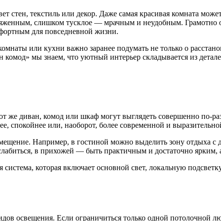
ет стен, текстиль или декор. Даже самая красивая комната може
женным, слишком тусклое — мрачным и неудобным. Грамотно ор
мфортным для повседневной жизни.
омнаты или кухни важно заранее подумать не только о расстанов
н комод» мы знаем, что уютный интерьер складывается из детал
от же диван, комод или шкаф могут выглядеть совершенно по-раз
нее, спокойнее или, наоборот, более современной и выразительно
ещение. Например, в гостиной можно выделить зону отдыха с ди
сслабиться, в прихожей — быть практичным и достаточно ярким,
я система, которая включает основной свет, локальную подсветк
идов освещения. Если ограничиться только одной потолочной лю