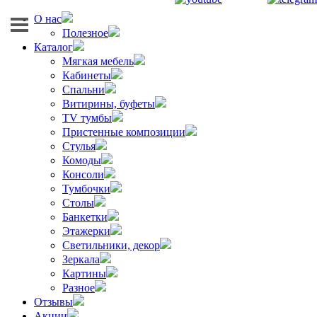
О нас
Полезное
Каталог
Мягкая мебель
Кабинеты
Спальни
Витирины, буфеты
TV тумбы
Пристенные композиции
Стулья
Комоды
Консоли
Тумбочки
Столы
Банкетки
Этажерки
Светильники, декор
Зеркала
Картины
Разное
Отзывы
Акции