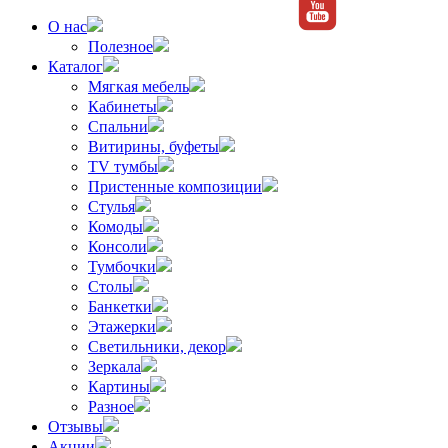
О нас
Полезное
Каталог
Мягкая мебель
Кабинеты
Спальни
Витирины, буфеты
TV тумбы
Пристенные композиции
Стулья
Комоды
Консоли
Тумбочки
Столы
Банкетки
Этажерки
Светильники, декор
Зеркала
Картины
Разное
Отзывы
Акции