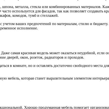
 шпона, металла, стекла или комбинированных материалов. Каж
часто используется для фасадов, так как позволяет создавать 
афов, комодов, тумб и стеллажей.
с учетом ваших предпочтений по материалам, стилю и бюджету.
временное исполнение.
 Даже самая красивая модель может оказаться неудобной, если 
ие дверей, окон, розеток, радиаторов и проходов.
аться в комнате, но и оставлять достаточно свободного места д
ую мебель, которая станет выразительным элементом интерьер
нкциональной. Хорошо продуманная мебель помогает организоват