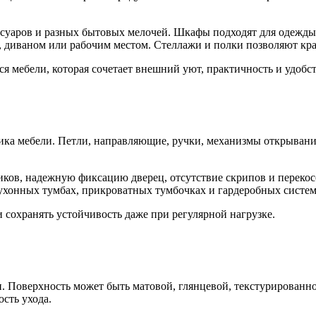
ссуаров и разных бытовых мелочей. Шкафы подходят для одежды
 диваном или рабочим местом. Стеллажи и полки позволяют крас
я мебели, которая сочетает внешний уют, практичность и удобс
ика мебели. Петли, направляющие, ручки, механизмы открывани
иков, надежную фиксацию дверец, отсутствие скрипов и переко
кухонных тумбах, прикроватных тумбочках и гардеробных систем
и сохранять устойчивость даже при регулярной нагрузке.
и. Поверхность может быть матовой, глянцевой, текстурирован
ость ухода.