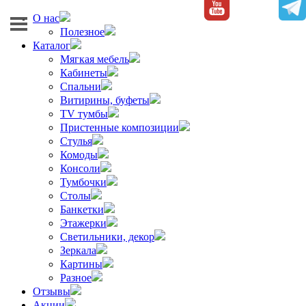
О нас
Полезное
Каталог
Мягкая мебель
Кабинеты
Спальни
Витирины, буфеты
TV тумбы
Пристенные композиции
Стулья
Комоды
Консоли
Тумбочки
Столы
Банкетки
Этажерки
Светильники, декор
Зеркала
Картины
Разное
Отзывы
Акции