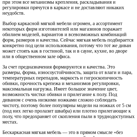
при этом все механизмы крепления, раскладывания и
регулировки прячутся в каркасе и не доставляют никаких
неудобств.
Выбор каркасной мягкой мебели огромен, а ассортимент
некоторых фирм изготовителей или магазинов поражает
обилием моделей, вариантов и всевозможных комбинаций
форм, размеров и качества. Сейчас мягкая мебель подбирается
конкретно под цели использования, потому что тот же диван
может стоять как в гостиной, так и в сауне, кухне, во дворе
или в общественном зале офиса.
За счет предназначения формируются и качества. Это
размеры, форма, износоустойчивость, защита от влаги и пара,
температурных перепадов, маркость и гигроскопичность
обивки, прочность крепежа и механизмов регулировки,
максимальная нагрузка. Имеет большое значение цвет,
возможность чистки обивки и прилегание к полу. Под
диваном с очень низкими ножками сложно соблюдать
чистоту, поэтому более популярны модели на ножках от 5 см
(под них легко пролазит швабра) или плотно прилегающие к
полу, что предохраняет от скопления пыли в труднодоступных
местах.
Бескаркасная мягкая мебель — это в прямом смысле «без