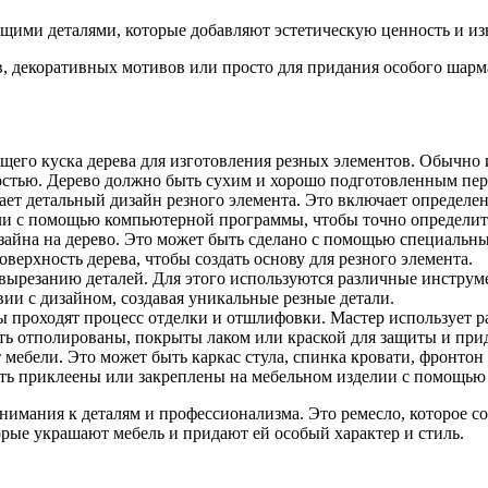
щими деталями, которые добавляют эстетическую ценность и из
в, декоративных мотивов или просто для придания особого шарм
щего куска дерева для изготовления резных элементов. Обычно 
остью. Дерево должно быть сухим и хорошо подготовленным пер
ает детальный дизайн резного элемента. Это включает определен
или с помощью компьютерной программы, чтобы точно определит
зайна на дерево. Это может быть сделано с помощью специальн
верхность дерева, чтобы создать основу для резного элемента.
 вырезанию деталей. Для этого используются различные инструме
вии с дизайном, создавая уникальные резные детали.
ы проходят процесс отделки и отшлифовки. Мастер использует 
ть отполированы, покрыты лаком или краской для защиты и прид
ебели. Это может быть каркас стула, спинка кровати, фронтон к
ыть приклеены или закреплены на мебельном изделии с помощь
нимания к деталям и профессионализма. Это ремесло, которое соч
орые украшают мебель и придают ей особый характер и стиль.