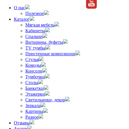
О нас
Полезное
Каталог
Мягкая мебель
Кабинеты
Спальни
Витирины, буфеты
TV тумбы
Пристенные композиции
Стулья
Комоды
Консоли
Тумбочки
Столы
Банкетки
Этажерки
Светильники, декор
Зеркала
Картины
Разное
Отзывы
Акции