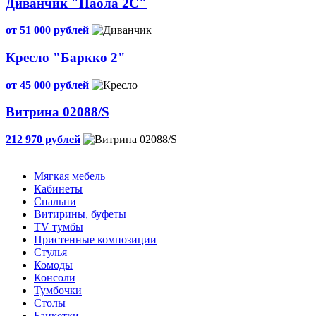
Диванчик "Паола 2С"
от 51 000 рублей
Кресло "Баркко 2"
от 45 000 рублей
Витрина 02088/S
212 970 рублей
Мягкая мебель
Кабинеты
Спальни
Витирины, буфеты
TV тумбы
Пристенные композиции
Стулья
Комоды
Консоли
Тумбочки
Столы
Банкетки