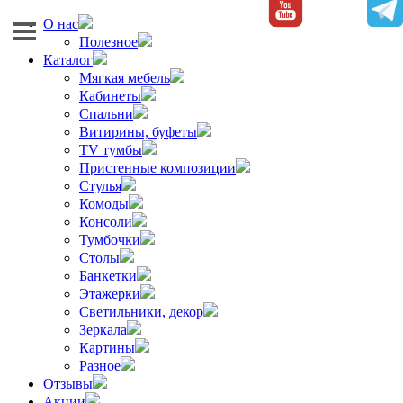
О нас
Полезное
Каталог
Мягкая мебель
Кабинеты
Спальни
Витирины, буфеты
TV тумбы
Пристенные композиции
Стулья
Комоды
Консоли
Тумбочки
Столы
Банкетки
Этажерки
Светильники, декор
Зеркала
Картины
Разное
Отзывы
Акции