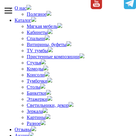
О нас
Полезное
Каталог
Мягкая мебель
Кабинеты
Спальни
Витирины, буфеты
TV тумбы
Пристенные композиции
Стулья
Комоды
Консоли
Тумбочки
Столы
Банкетки
Этажерки
Светильники, декор
Зеркала
Картины
Разное
Отзывы
Акции