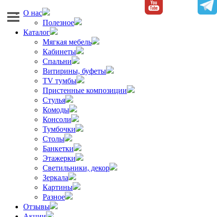
О нас
Полезное
Каталог
Мягкая мебель
Кабинеты
Спальни
Витирины, буфеты
TV тумбы
Пристенные композиции
Стулья
Комоды
Консоли
Тумбочки
Столы
Банкетки
Этажерки
Светильники, декор
Зеркала
Картины
Разное
Отзывы
Акции