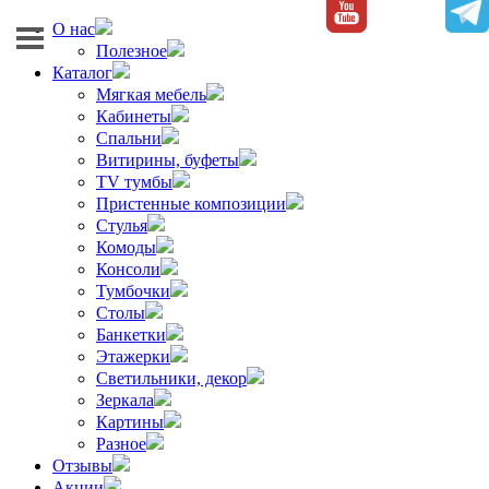
О нас
Полезное
Каталог
Мягкая мебель
Кабинеты
Спальни
Витирины, буфеты
TV тумбы
Пристенные композиции
Стулья
Комоды
Консоли
Тумбочки
Столы
Банкетки
Этажерки
Светильники, декор
Зеркала
Картины
Разное
Отзывы
Акции