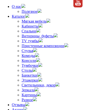
О нас
Полезное
Каталог
Мягкая мебель
Кабинеты
Спальни
Витирины, буфеты
TV тумбы
Пристенные композиции
Стулья
Комоды
Консоли
Тумбочки
Столы
Банкетки
Этажерки
Светильники, декор
Зеркала
Картины
Разное
Отзывы
Акции