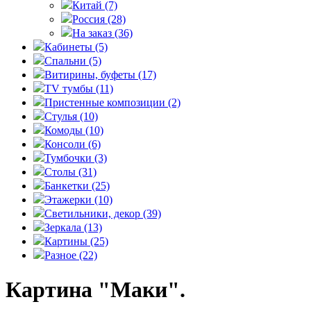
Китай
(7)
Россия
(28)
На заказ
(36)
Кабинеты
(5)
Спальни
(5)
Витирины, буфеты
(17)
TV тумбы
(11)
Пристенные композиции
(2)
Стулья
(10)
Комоды
(10)
Консоли
(6)
Тумбочки
(3)
Столы
(31)
Банкетки
(25)
Этажерки
(10)
Светильники, декор
(39)
Зеркала
(13)
Картины
(25)
Разное
(22)
Картина "Маки".