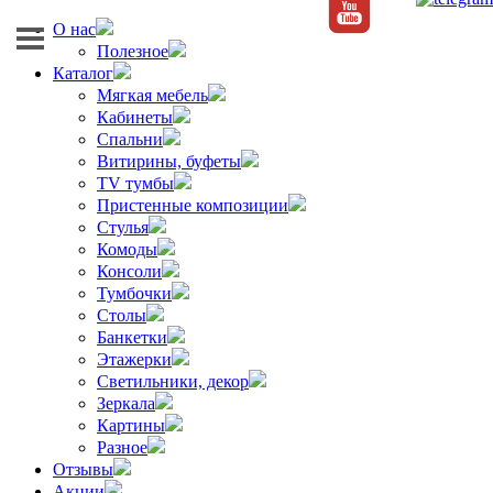
О нас
Полезное
Каталог
Мягкая мебель
Кабинеты
Спальни
Витирины, буфеты
TV тумбы
Пристенные композиции
Стулья
Комоды
Консоли
Тумбочки
Столы
Банкетки
Этажерки
Светильники, декор
Зеркала
Картины
Разное
Отзывы
Акции