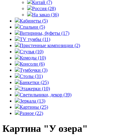
Китай
(7)
Россия
(28)
На заказ
(36)
Кабинеты
(5)
Спальни
(5)
Витирины, буфеты
(17)
TV тумбы
(11)
Пристенные композиции
(2)
Стулья
(10)
Комоды
(10)
Консоли
(6)
Тумбочки
(3)
Столы
(31)
Банкетки
(25)
Этажерки
(10)
Светильники, декор
(39)
Зеркала
(13)
Картины
(25)
Разное
(22)
Картина "У озера"