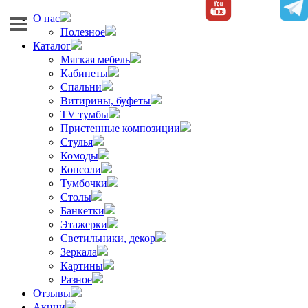
О нас
Полезное
Каталог
Мягкая мебель
Кабинеты
Спальни
Витирины, буфеты
TV тумбы
Пристенные композиции
Стулья
Комоды
Консоли
Тумбочки
Столы
Банкетки
Этажерки
Светильники, декор
Зеркала
Картины
Разное
Отзывы
Акции