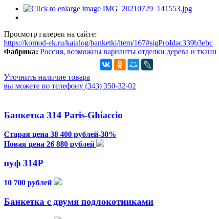
Просмотр галереи на сайте:
https://komod-ek.ru/katalog/banketki/item/167#sigProIdac339b3ebc
Фабрика:
Россия, возможны варианты отделки дерева и ткани
Уточнить наличие товара
вы можете по телефону (343) 350-32-02
Банкетка 314 Paris-Ghiaccio
Старая цена 38 400 рублей-30%
Новая цена 26 880 рублей
пуф 314Р
10 700 рублей
Банкетка с двумя подлокотниками