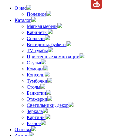
О нас
Полезное
Каталог
Мягкая мебель
Кабинеты
Спальни
Витирины, буфеты
TV тумбы
Пристенные композиции
Стулья
Комоды
Консоли
Тумбочки
Столы
Банкетки
Этажерки
Светильники, декор
Зеркала
Картины
Разное
Отзывы
Акции