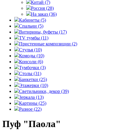
Китай
(7)
Россия
(28)
На заказ
(36)
Кабинеты
(5)
Спальни
(5)
Витирины, буфеты
(17)
TV тумбы
(11)
Пристенные композиции
(2)
Стулья
(10)
Комоды
(10)
Консоли
(6)
Тумбочки
(3)
Столы
(31)
Банкетки
(25)
Этажерки
(10)
Светильники, декор
(39)
Зеркала
(13)
Картины
(25)
Разное
(22)
Пуф "Паола"