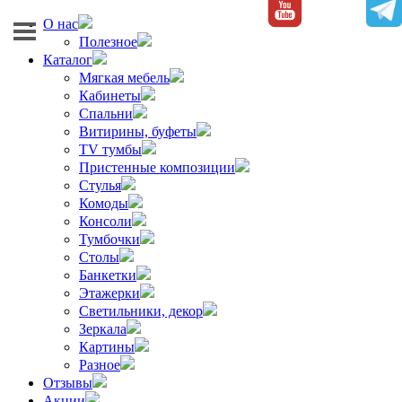
О нас
Полезное
Каталог
Мягкая мебель
Кабинеты
Спальни
Витирины, буфеты
TV тумбы
Пристенные композиции
Стулья
Комоды
Консоли
Тумбочки
Столы
Банкетки
Этажерки
Светильники, декор
Зеркала
Картины
Разное
Отзывы
Акции