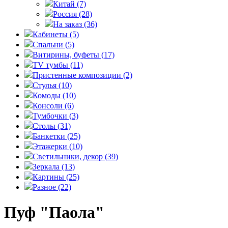
Китай
(7)
Россия
(28)
На заказ
(36)
Кабинеты
(5)
Спальни
(5)
Витирины, буфеты
(17)
TV тумбы
(11)
Пристенные композиции
(2)
Стулья
(10)
Комоды
(10)
Консоли
(6)
Тумбочки
(3)
Столы
(31)
Банкетки
(25)
Этажерки
(10)
Светильники, декор
(39)
Зеркала
(13)
Картины
(25)
Разное
(22)
Пуф "Паола"