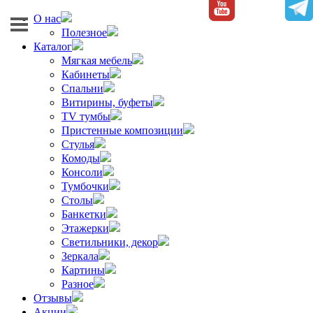
О нас
Полезное
Каталог
Мягкая мебель
Кабинеты
Спальни
Витирины, буфеты
TV тумбы
Пристенные композиции
Стулья
Комоды
Консоли
Тумбочки
Столы
Банкетки
Этажерки
Светильники, декор
Зеркала
Картины
Разное
Отзывы
Акции