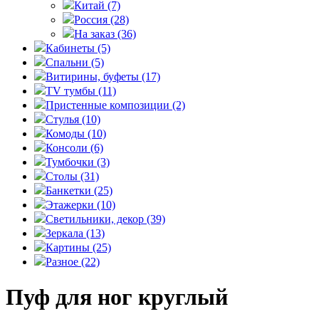
Китай
(7)
Россия
(28)
На заказ
(36)
Кабинеты
(5)
Спальни
(5)
Витирины, буфеты
(17)
TV тумбы
(11)
Пристенные композиции
(2)
Стулья
(10)
Комоды
(10)
Консоли
(6)
Тумбочки
(3)
Столы
(31)
Банкетки
(25)
Этажерки
(10)
Светильники, декор
(39)
Зеркала
(13)
Картины
(25)
Разное
(22)
Пуф для ног круглый