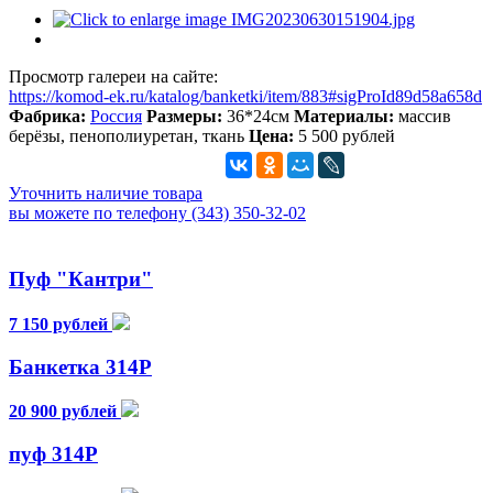
Просмотр галереи на сайте:
https://komod-ek.ru/katalog/banketki/item/883#sigProId89d58a658d
Фабрика:
Россия
Размеры:
36*24см
Материалы:
массив
берёзы, пенополиуретан, ткань
Цена:
5 500 рублей
Уточнить наличие товара
вы можете по телефону (343) 350-32-02
Пуф "Кантри"
7 150 рублей
Банкетка 314Р
20 900 рублей
пуф 314Р