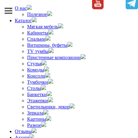
О нас
Полезное
Каталог
Мягкая мебель
Кабинеты
Спальни
Витирины, буфеты
TV тумбы
Пристенные композиции
Стулья
Комоды
Консоли
Тумбочки
Столы
Банкетки
Этажерки
Светильники, декор
Зеркала
Картины
Разное
Отзывы
Акции