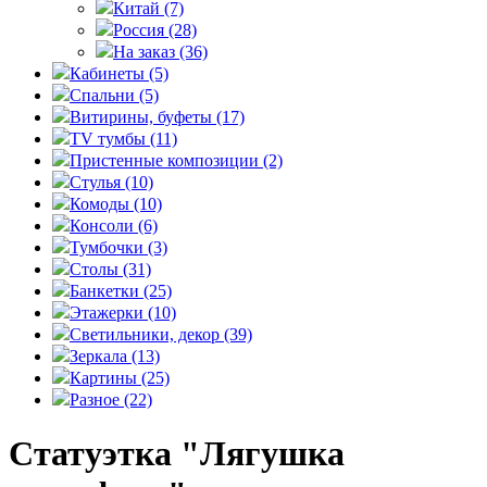
Китай
(7)
Россия
(28)
На заказ
(36)
Кабинеты
(5)
Спальни
(5)
Витирины, буфеты
(17)
TV тумбы
(11)
Пристенные композиции
(2)
Стулья
(10)
Комоды
(10)
Консоли
(6)
Тумбочки
(3)
Столы
(31)
Банкетки
(25)
Этажерки
(10)
Светильники, декор
(39)
Зеркала
(13)
Картины
(25)
Разное
(22)
Статуэтка "Лягушка