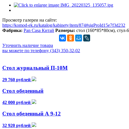
Просмотр галереи на сайте:
https://komod-ek.ru/katalog/kabinety/item/874#sigProId15e7f3d232
Фабрика:
Pan Casa Китай
Размеры:
стол (160*85*80см), стул-
Уточнить наличие товара
вы можете по телефону (343) 350-32-02
Стол журнальный П-10М
29 760 рублей
Стол обеденный
42 000 рублей
Стол обеденный А 9-12
32 920 рублей