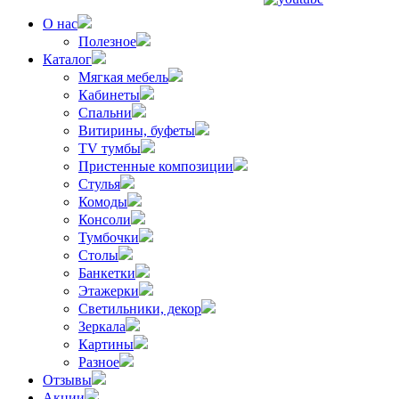
О нас
Полезное
Каталог
Мягкая мебель
Кабинеты
Спальни
Витирины, буфеты
TV тумбы
Пристенные композиции
Стулья
Комоды
Консоли
Тумбочки
Столы
Банкетки
Этажерки
Светильники, декор
Зеркала
Картины
Разное
Отзывы
Акции