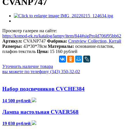
CVANP747
Просмотр галереи на сайте:
https://komod-ek.ru/katalog/lampy/item/844#sigProId706f95bb62
Артикул:
CVANP747
Фабрика:
Crestview Collection, Китай
Размеры:
43*30*78см
Материалы:
основание-пластик,
плафон-текстиль
Цена:
15 160 рублей
Уточнить наличие товара
вы можете по телефону (343) 350-32-02
Набор подсвечников CVCHE384
14 500 рублей
Лампа настольная CVAER568
19 030 рублей