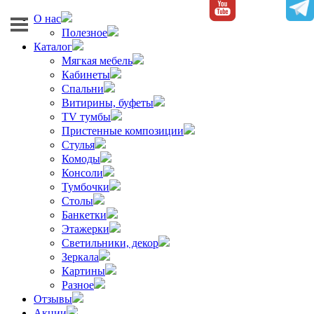
О нас
Полезное
Каталог
Мягкая мебель
Кабинеты
Спальни
Витирины, буфеты
TV тумбы
Пристенные композиции
Стулья
Комоды
Консоли
Тумбочки
Столы
Банкетки
Этажерки
Светильники, декор
Зеркала
Картины
Разное
Отзывы
Акции