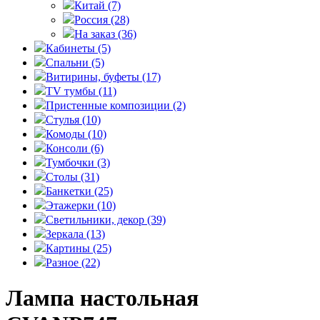
Китай
(7)
Россия
(28)
На заказ
(36)
Кабинеты
(5)
Спальни
(5)
Витирины, буфеты
(17)
TV тумбы
(11)
Пристенные композиции
(2)
Стулья
(10)
Комоды
(10)
Консоли
(6)
Тумбочки
(3)
Столы
(31)
Банкетки
(25)
Этажерки
(10)
Светильники, декор
(39)
Зеркала
(13)
Картины
(25)
Разное
(22)
Лампа настольная