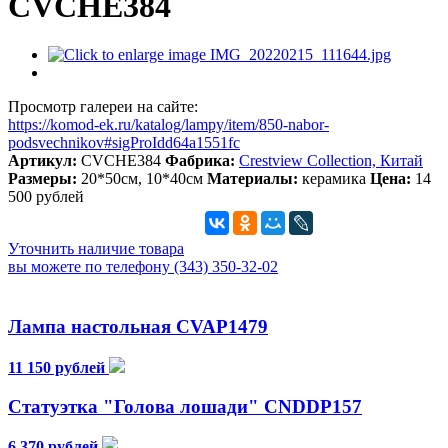
CVCHE384
Просмотр галереи на сайте:
https://komod-ek.ru/katalog/lampy/item/850-nabor-
podsvechnikov#sigProIdd64a1551fc
Артикул:
CVCHE384
Фабрика:
Crestview Collection, Китай
Размеры:
20*50см, 10*40см
Материалы:
керамика
Цена:
14
500 рублей
Уточнить наличие товара
вы можете по телефону (343) 350-32-02
Лампа настольная CVAP1479
11 150 рублей
Статуэтка "Голова лошади" CNDDP157
6 370 рублей