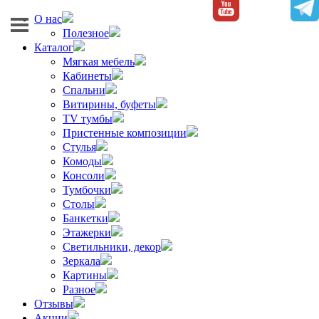
О нас
Полезное
Каталог
Мягкая мебель
Кабинеты
Спальни
Витирины, буфеты
TV тумбы
Пристенные композиции
Стулья
Комоды
Консоли
Тумбочки
Столы
Банкетки
Этажерки
Светильники, декор
Зеркала
Картины
Разное
Отзывы
Акции