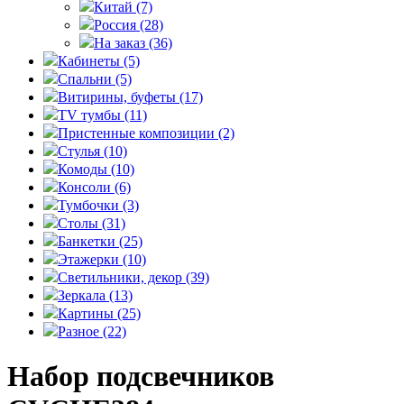
Китай
(7)
Россия
(28)
На заказ
(36)
Кабинеты
(5)
Спальни
(5)
Витирины, буфеты
(17)
TV тумбы
(11)
Пристенные композиции
(2)
Стулья
(10)
Комоды
(10)
Консоли
(6)
Тумбочки
(3)
Столы
(31)
Банкетки
(25)
Этажерки
(10)
Светильники, декор
(39)
Зеркала
(13)
Картины
(25)
Разное
(22)
Набор подсвечников