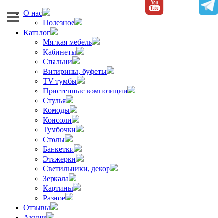
О нас
Полезное
Каталог
Мягкая мебель
Кабинеты
Спальни
Витирины, буфеты
TV тумбы
Пристенные композиции
Стулья
Комоды
Консоли
Тумбочки
Столы
Банкетки
Этажерки
Светильники, декор
Зеркала
Картины
Разное
Отзывы
Акции