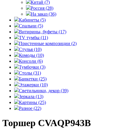
Китай
(7)
Россия
(28)
На заказ
(36)
Кабинеты
(5)
Спальни
(5)
Витирины, буфеты
(17)
TV тумбы
(11)
Пристенные композиции
(2)
Стулья
(10)
Комоды
(10)
Консоли
(6)
Тумбочки
(3)
Столы
(31)
Банкетки
(25)
Этажерки
(10)
Светильники, декор
(39)
Зеркала
(13)
Картины
(25)
Разное
(22)
Торшер CVAQP943B