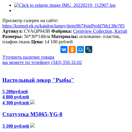
Просмотр галереи на сайте:
https://komod-ek.ru/katalog/lampy/item/867#sigProId7bb138e785
Артикул:
CVAQP943B
Фабрика:
Crestview Collection, Китай
Размеры:
56*30*140см
Материалы:
основание- пластик,
плафон-ткань
Цена:
14 100 рублей
Уточнить наличие товара
вы можете по телефону (343) 350-32-02
Настольный декор "Рыбы"
5 200рублей
4 800 рублей
4 300 рублей
Статуэтка М5065-YG-8
3 100 рублей