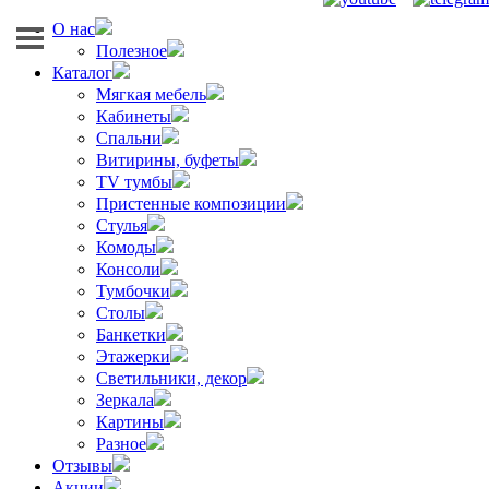
О нас
Полезное
Каталог
Мягкая мебель
Кабинеты
Спальни
Витирины, буфеты
TV тумбы
Пристенные композиции
Стулья
Комоды
Консоли
Тумбочки
Столы
Банкетки
Этажерки
Светильники, декор
Зеркала
Картины
Разное
Отзывы
Акции