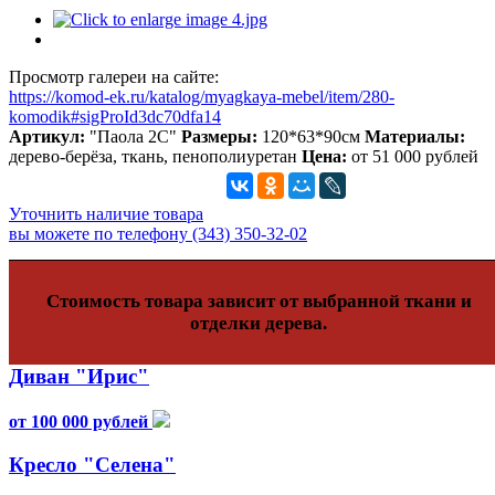
Просмотр галереи на сайте:
https://komod-ek.ru/katalog/myagkaya-mebel/item/280-
komodik#sigProId3dc70dfa14
Артикул:
"Паола 2С"
Размеры:
120*63*90см
Материалы:
дерево-берёза, ткань, пенополиуретан
Цена:
от 51 000 рублей
Уточнить наличие товара
вы можете по телефону (343) 350-32-02
Стоимость товара зависит от выбранной ткани и
отделки дерева.
Диван "Ирис"
от 100 000 рублей
Кресло "Селена"