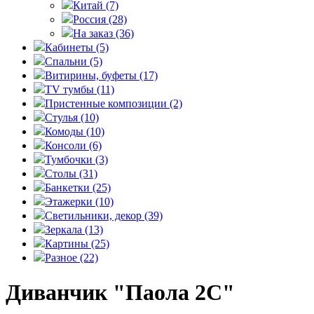
Китай
(7)
Россия
(28)
На заказ
(36)
Кабинеты
(5)
Спальни
(5)
Витирины, буфеты
(17)
TV тумбы
(11)
Пристенные композиции
(2)
Стулья
(10)
Комоды
(10)
Консоли
(6)
Тумбочки
(3)
Столы
(31)
Банкетки
(25)
Этажерки
(10)
Светильники, декор
(39)
Зеркала
(13)
Картины
(25)
Разное
(22)
Диванчик "Паола 2С"