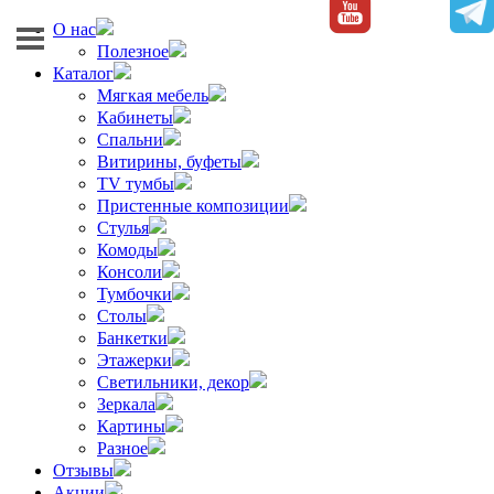
О нас
Полезное
Каталог
Мягкая мебель
Кабинеты
Спальни
Витирины, буфеты
TV тумбы
Пристенные композиции
Стулья
Комоды
Консоли
Тумбочки
Столы
Банкетки
Этажерки
Светильники, декор
Зеркала
Картины
Разное
Отзывы
Акции