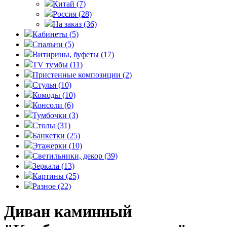
Китай
(7)
Россия
(28)
На заказ
(36)
Кабинеты
(5)
Спальни
(5)
Витирины, буфеты
(17)
TV тумбы
(11)
Пристенные композиции
(2)
Стулья
(10)
Комоды
(10)
Консоли
(6)
Тумбочки
(3)
Столы
(31)
Банкетки
(25)
Этажерки
(10)
Светильники, декор
(39)
Зеркала
(13)
Картины
(25)
Разное
(22)
Диван каминный