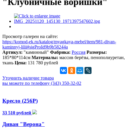
"Клубничные воришки"
Просмотр галереи на сайте:
https://komod-ek.ru/katalog/myagkaya-mebel/item/981-divan-
kaminnyj-lilii#sigProId9b9b58244a
Артикул:
"каминный"
Фабрика:
Россия
Размеры:
185*80*114см
Материалы:
массив берёзы, пенополиуретан,
ткань
Цена:
131 780 рублей
Уточнить наличие товара
вы можете по телефону (343) 350-32-02
Кресло (256Р)
33 510 рублей
Диван "Верона"