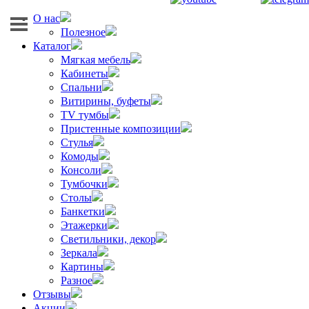
О нас
Полезное
Каталог
Мягкая мебель
Кабинеты
Спальни
Витирины, буфеты
TV тумбы
Пристенные композиции
Стулья
Комоды
Консоли
Тумбочки
Столы
Банкетки
Этажерки
Светильники, декор
Зеркала
Картины
Разное
Отзывы
Акции