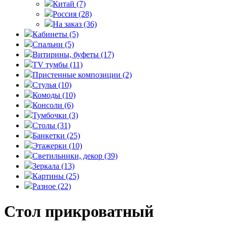
Китай
(7)
Россия
(28)
На заказ
(36)
Кабинеты
(5)
Спальни
(5)
Витирины, буфеты
(17)
TV тумбы
(11)
Пристенные композиции
(2)
Стулья
(10)
Комоды
(10)
Консоли
(6)
Тумбочки
(3)
Столы
(31)
Банкетки
(25)
Этажерки
(10)
Светильники, декор
(39)
Зеркала
(13)
Картины
(25)
Разное
(22)
Стол прикроватный