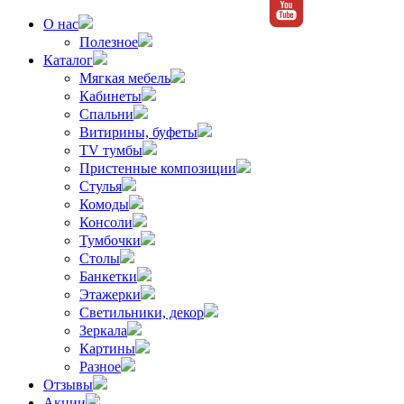
О нас
Полезное
Каталог
Мягкая мебель
Кабинеты
Спальни
Витирины, буфеты
TV тумбы
Пристенные композиции
Стулья
Комоды
Консоли
Тумбочки
Столы
Банкетки
Этажерки
Светильники, декор
Зеркала
Картины
Разное
Отзывы
Акции