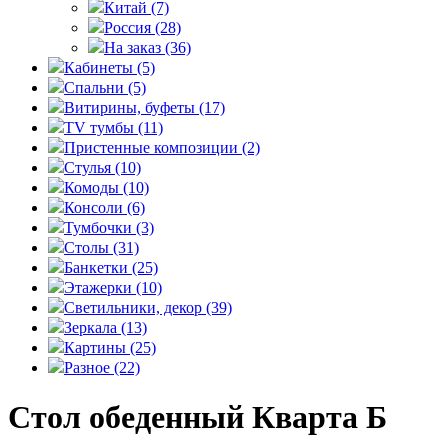
Китай
(7)
Россия
(28)
На заказ
(36)
Кабинеты
(5)
Спальни
(5)
Витирины, буфеты
(17)
TV тумбы
(11)
Пристенные композиции
(2)
Стулья
(10)
Комоды
(10)
Консоли
(6)
Тумбочки
(3)
Столы
(31)
Банкетки
(25)
Этажерки
(10)
Светильники, декор
(39)
Зеркала
(13)
Картины
(25)
Разное
(22)
Стол обеденный Кварта Б