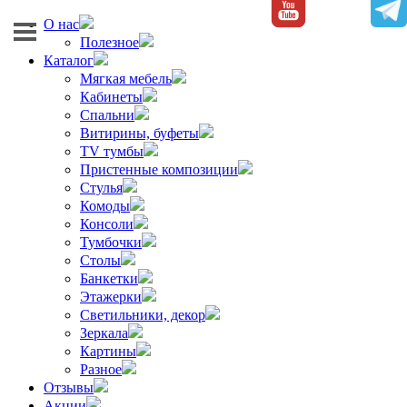
О нас
Полезное
Каталог
Мягкая мебель
Кабинеты
Спальни
Витирины, буфеты
TV тумбы
Пристенные композиции
Стулья
Комоды
Консоли
Тумбочки
Столы
Банкетки
Этажерки
Светильники, декор
Зеркала
Картины
Разное
Отзывы
Акции