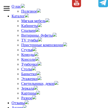
О нас
Полезное
Каталог
Мягкая мебель
Кабинеты
Спальни
Витирины, буфеты
TV тумбы
Пристенные композиции
Стулья
Комоды
Консоли
Тумбочки
Столы
Банкетки
Этажерки
Светильники, декор
Зеркала
Картины
Разное
Отзывы
Акции