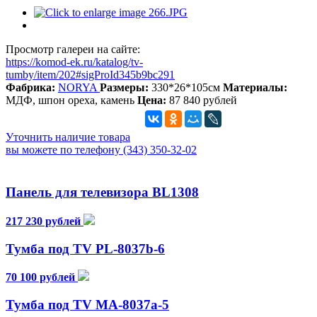
Просмотр галереи на сайте:
https://komod-ek.ru/katalog/tv-
tumby/item/202#sigProId345b9bc291
Фабрика:
NORYA
Размеры:
330*26*105см
Материалы:
МДФ, шпон ореха, камень
Цена:
87 840 рублей
Уточнить наличие товара
вы можете по телефону (343) 350-32-02
Панель для телевизора BL1308
217 230 рублей
Тумба под TV PL-8037b-6
70 100 рублей
Тумба под TV MA-8037a-5