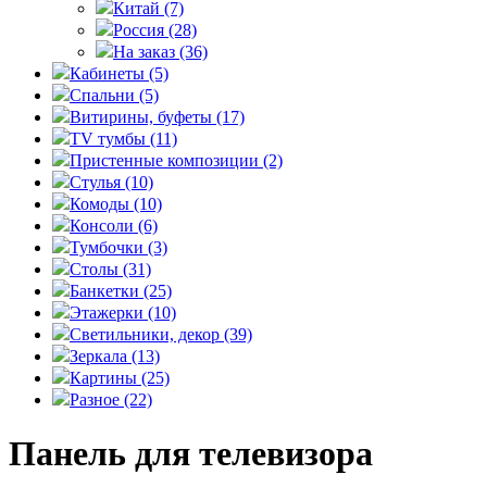
Китай
(7)
Россия
(28)
На заказ
(36)
Кабинеты
(5)
Спальни
(5)
Витирины, буфеты
(17)
TV тумбы
(11)
Пристенные композиции
(2)
Стулья
(10)
Комоды
(10)
Консоли
(6)
Тумбочки
(3)
Столы
(31)
Банкетки
(25)
Этажерки
(10)
Светильники, декор
(39)
Зеркала
(13)
Картины
(25)
Разное
(22)
Панель для телевизора