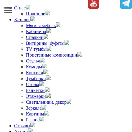
О нас
Полезное
Каталог
Мягкая мебель
Кабинеты
Спальни
Витирины, буфеты
TV тумбы
Пристенные композиции
Стулья
Комоды
Консоли
Тумбочки
Столы
Банкетки
Этажерки
Светильники, декор
Зеркала
Картины
Разное
Отзывы
Акции