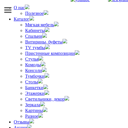
О нас
Полезное
Каталог
Мягкая мебель
Кабинеты
Спальни
Витирины, буфеты
TV тумбы
Пристенные композиции
Стулья
Комоды
Консоли
Тумбочки
Столы
Банкетки
Этажерки
Светильники, декор
Зеркала
Картины
Разное
Отзывы
Акции