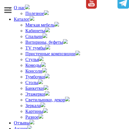
О нас
Полезное
Каталог
Мягкая мебель
Кабинеты
Спальни
Витирины, буфеты
TV тумбы
Пристенные композиции
Стулья
Комоды
Консоли
Тумбочки
Столы
Банкетки
Этажерки
Светильники, декор
Зеркала
Картины
Разное
Отзывы
Акции