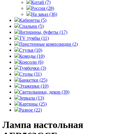
Китай
(7)
Россия
(28)
На заказ
(36)
Кабинеты
(5)
Спальни
(5)
Витирины, буфеты
(17)
TV тумбы
(11)
Пристенные композиции
(2)
Стулья
(10)
Комоды
(10)
Консоли
(6)
Тумбочки
(3)
Столы
(31)
Банкетки
(25)
Этажерки
(10)
Светильники, декор
(39)
Зеркала
(13)
Картины
(25)
Разное
(22)
Лампа настольная