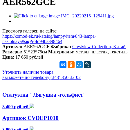
AER562GCE
Просмотр галереи на сайте:
https://komod-ek.ru/katalog/lampy/item/843-lampa-
nastolnaya#sigProId94ba398464
Артикул:
AER562GCE
Фабрика:
Crestview Collection, Китай
Размеры:
51*23*75см
Материалы:
металл, пластик, текстиль
Цена:
17 660 рублей
Уточнить наличие товара
вы можете по телефону (343) 350-32-02
Статуэтка "Лягушка -гольфист"
3 400 рублей
Артишок CVDEP1010
3 000 рублей