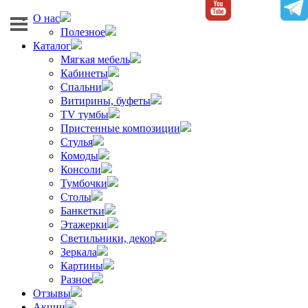
О нас
Полезное
Каталог
Мягкая мебель
Кабинеты
Спальни
Витирины, буфеты
TV тумбы
Пристенные композиции
Стулья
Комоды
Консоли
Тумбочки
Столы
Банкетки
Этажерки
Светильники, декор
Зеркала
Картины
Разное
Отзывы
Акции