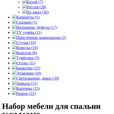
Китай
(7)
Россия
(28)
На заказ
(36)
Кабинеты
(5)
Спальни
(5)
Витирины, буфеты
(17)
TV тумбы
(11)
Пристенные композиции
(2)
Стулья
(10)
Комоды
(10)
Консоли
(6)
Тумбочки
(3)
Столы
(31)
Банкетки
(25)
Этажерки
(10)
Светильники, декор
(39)
Зеркала
(13)
Картины
(25)
Разное
(22)
Набор мебели для спальни