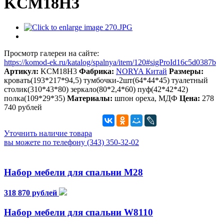
KCM18H3
Просмотр галереи на сайте:
https://komod-ek.ru/katalog/spalnya/item/120#sigProId16c5d0387b
Артикул:
KCM18H3
Фабрика:
NORYA Китай
Размеры:
кровать(193*217*94,5) тумбочки-2шт(64*44*45) туалетный
столик(310*43*80) зеркало(80*2,4*60) пуф(42*42*42)
полка(109*29*35)
Материалы:
шпон ореха, МДФ
Цена:
278
740 рублей
Уточнить наличие товара
вы можете по телефону (343) 350-32-02
Набор мебели для спальни М28
318 870 рублей
Набор мебели для спальни W8110