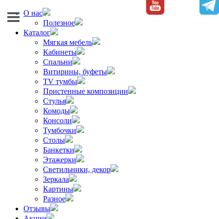
О нас
Полезное
Каталог
Мягкая мебель
Кабинеты
Спальни
Витирины, буфеты
TV тумбы
Пристенные композиции
Стулья
Комоды
Консоли
Тумбочки
Столы
Банкетки
Этажерки
Светильники, декор
Зеркала
Картины
Разное
Отзывы
Акции