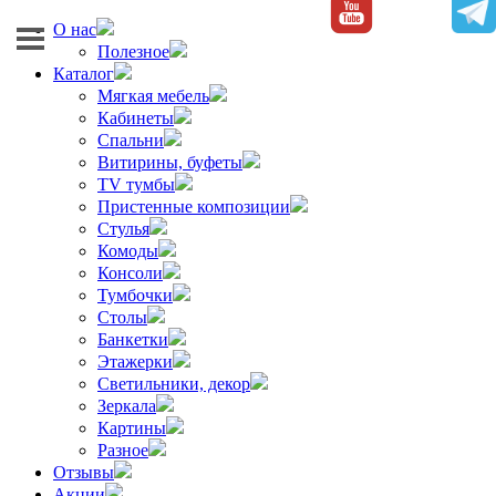
О нас
Полезное
Каталог
Мягкая мебель
Кабинеты
Спальни
Витирины, буфеты
TV тумбы
Пристенные композиции
Стулья
Комоды
Консоли
Тумбочки
Столы
Банкетки
Этажерки
Светильники, декор
Зеркала
Картины
Разное
Отзывы
Акции