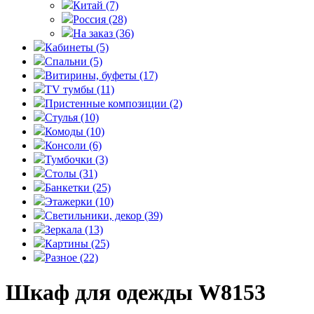
Китай
(7)
Россия
(28)
На заказ
(36)
Кабинеты
(5)
Спальни
(5)
Витирины, буфеты
(17)
TV тумбы
(11)
Пристенные композиции
(2)
Стулья
(10)
Комоды
(10)
Консоли
(6)
Тумбочки
(3)
Столы
(31)
Банкетки
(25)
Этажерки
(10)
Светильники, декор
(39)
Зеркала
(13)
Картины
(25)
Разное
(22)
Шкаф для одежды W8153