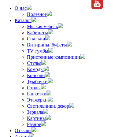
О нас
Полезное
Каталог
Мягкая мебель
Кабинеты
Спальни
Витирины, буфеты
TV тумбы
Пристенные композиции
Стулья
Комоды
Консоли
Тумбочки
Столы
Банкетки
Этажерки
Светильники, декор
Зеркала
Картины
Разное
Отзывы
Акции