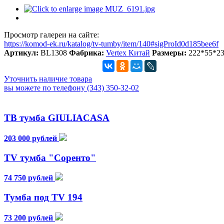
Просмотр галереи на сайте:
https://komod-ek.ru/katalog/tv-tumby/item/140#sigProId0d185bee6f
Артикул:
BL1308
Фабрика:
Vertex Китай
Размеры:
222*55*2
Уточнить наличие товара
вы можете по телефону (343) 350-32-02
ТВ тумба GIULIACASA
203 000 рублей
TV тумба "Соренто"
74 750 рублей
Тумба под TV 194
73 200 рублей