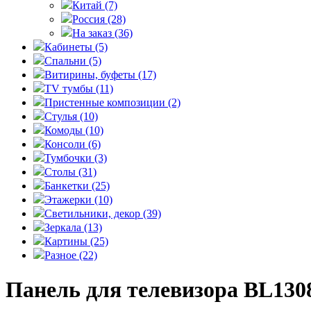
Китай
(7)
Россия
(28)
На заказ
(36)
Кабинеты
(5)
Спальни
(5)
Витирины, буфеты
(17)
TV тумбы
(11)
Пристенные композиции
(2)
Стулья
(10)
Комоды
(10)
Консоли
(6)
Тумбочки
(3)
Столы
(31)
Банкетки
(25)
Этажерки
(10)
Светильники, декор
(39)
Зеркала
(13)
Картины
(25)
Разное
(22)
Панель для телевизора BL130